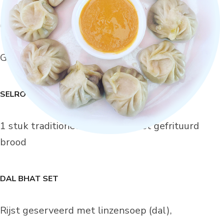
CHOWMEIN
Gewokte noedels met groenten en vlees
SELROTI
1 stuk traditioneel Nepalese zoet gefrituurd
brood
DAL BHAT SET
Rijst geserveerd met linzensoep (dal),