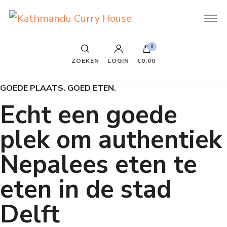
Kathmandu Curry House
Once is not enough
0
ZOEKEN
LOGIN
€0,00
GOEDE PLAATS. GOED ETEN.
Echt een goede
plek om authentiek
Nepalees eten te
eten in de stad
Delft