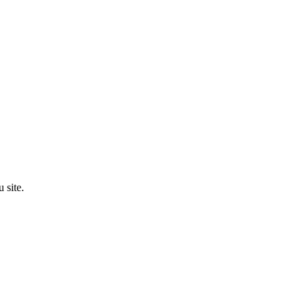
 site.