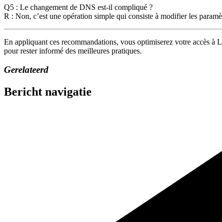
Q5 : Le changement de DNS est-il compliqué ?
R : Non, c’est une opération simple qui consiste à modifier les paramè
En appliquant ces recommandations, vous optimiserez votre accès à L
pour rester informé des meilleures pratiques.
Gerelateerd
Bericht navigatie