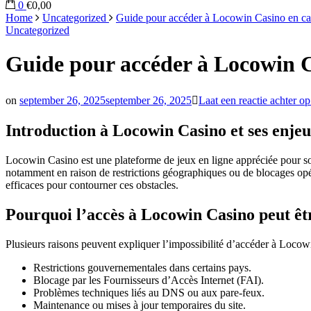
0
€0,00
Home
Uncategorized
Guide pour accéder à Locowin Casino en ca
Uncategorized
Guide pour accéder à Locowin C
on
september 26, 2025
september 26, 2025
Laat een reactie achter
op
Introduction à Locowin Casino et ses enjeu
Locowin Casino est une plateforme de jeux en ligne appréciée pour son l
notamment en raison de restrictions géographiques ou de blocages opér
efficaces pour contourner ces obstacles.
Pourquoi l’accès à Locowin Casino peut êt
Plusieurs raisons peuvent expliquer l’impossibilité d’accéder à Locow
Restrictions gouvernementales dans certains pays.
Blocage par les Fournisseurs d’Accès Internet (FAI).
Problèmes techniques liés au DNS ou aux pare-feux.
Maintenance ou mises à jour temporaires du site.