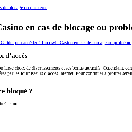
s de blocage ou problème
asino en cas de blocage ou prob
 Guide pour accéder à Locowin Casino en cas de blocage ou problème
x d’accès
arge choix de divertissements et ses bonus attractifs. Cependant, certai
és par les fournisseurs d’accès Internet. Pour continuer à profiter ser
re bloqué ?
in Casino :