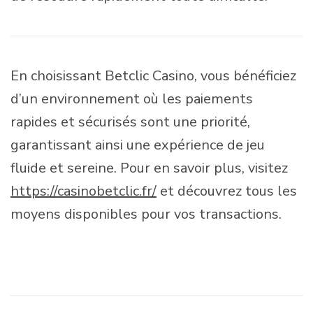
En choisissant Betclic Casino, vous bénéficiez
d’un environnement où les paiements
rapides et sécurisés sont une priorité,
garantissant ainsi une expérience de jeu
fluide et sereine. Pour en savoir plus, visitez
https://casinobetclic.fr/
et découvrez tous les
moyens disponibles pour vos transactions.