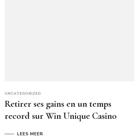
UNCATEGORIZED
Retirer ses gains en un temps
record sur Win Unique Casino
LEES MEER