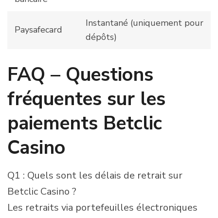
Instantané (uniquement pour
Paysafecard
dépôts)
FAQ – Questions
fréquentes sur les
paiements Betclic
Casino
Q1 : Quels sont les délais de retrait sur
Betclic Casino ?
Les retraits via portefeuilles électroniques