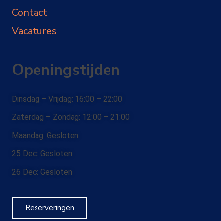
Contact
Vacatures
Openingstijden
Dinsdag – Vrijdag: 16:00 – 22:00
Zaterdag – Zondag: 12:00 – 21:00
Maandag: Gesloten
25 Dec: Gesloten
26 Dec: Gesloten
Reserveringen