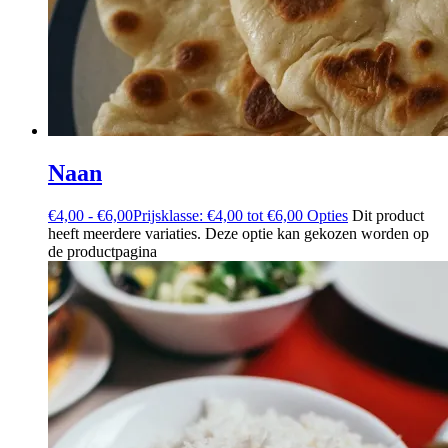
Naan
€
4,00
-
€
6,00
Prijsklasse: €4,00 tot €6,00
Opties
Dit product
heeft meerdere variaties. Deze optie kan gekozen worden op
de productpagina