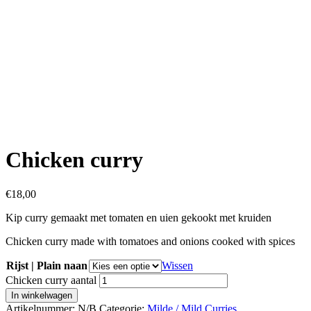
Chicken curry
€
18,00
Kip curry gemaakt met tomaten en uien gekookt met kruiden
Chicken curry made with tomatoes and onions cooked with spices
Rijst | Plain naan
Wissen
Chicken curry aantal
In winkelwagen
Artikelnummer:
N/B
Categorie:
Milde / Mild Curries