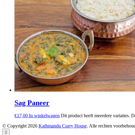
Sag Paneer
€
17,00
In winkelwagen
Dit product heeft meerdere variaties.
© Copyright 2026
Kathmandu Curry House
. Alle rechten voorbeho