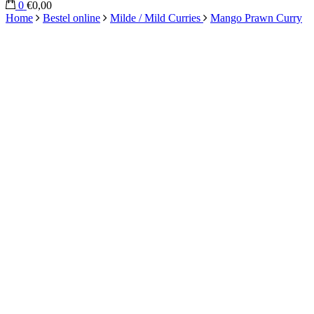
0
€0,00
Home
Bestel online
Milde / Mild Curries
Mango Prawn Curry