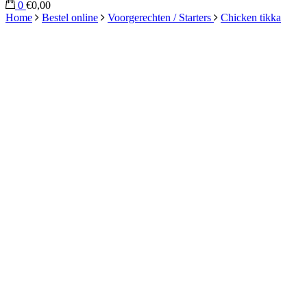
0
€0,00
Home
Bestel online
Voorgerechten / Starters
Chicken tikka