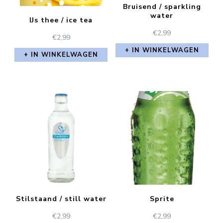
Bruisend / sparkling
water
IJs thee / ice tea
€
2,99
€
2,99
IN WINKELWAGEN
IN WINKELWAGEN
Stilstaand / still water
Sprite
€
2,99
€
2,99