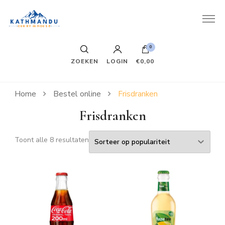
Kathmandu Curry House
Once is not enough
0
ZOEKEN
LOGIN
€0,00
Home
Bestel online
Frisdranken
Frisdranken
Toont alle 8 resultaten