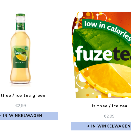
sthee / ice tea green
€
2,99
IJs thee / ice tea
IN WINKELWAGEN
€
2,99
IN WINKELWAGEN