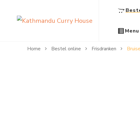
Best
Kathmandu Curry House
Once is not enough
Menu
Home
Bestel online
Frisdranken
Bruise