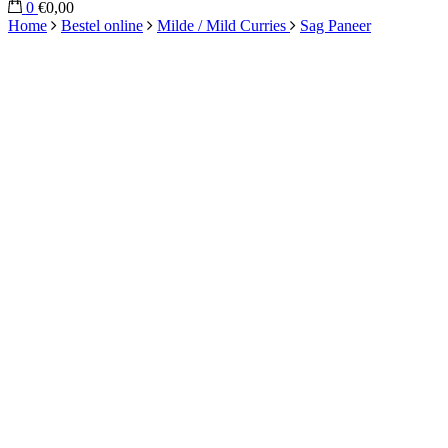
0
€0,00
Home
Bestel online
Milde / Mild Curries
Sag Paneer