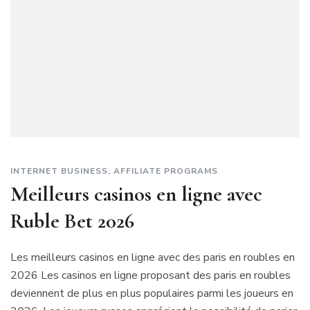
INTERNET BUSINESS, AFFILIATE PROGRAMS
Meilleurs casinos en ligne avec
Ruble Bet 2026
Les meilleurs casinos en ligne avec des paris en roubles en
2026 Les casinos en ligne proposant des paris en roubles
deviennent de plus en plus populaires parmi les joueurs en